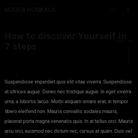
NOORA HONKALA
How to discover Yourself in
10 years ago
7 steps
Suspendisse imperdiet quis elit vitae viverra. Suspendisse
at ultrices augue. Donec nec tristique augue. In eget viverra
urna, a lobortis lacus. Morbi aliquam ornare erat, in tempor
libero eleifend non. Mauris convallis sodales mauris,
placerat porta magna venenatis quis. In at tellus orci. Mauris
arcu orci, euismod nec dictum nec, cursus at quam. Duis vel