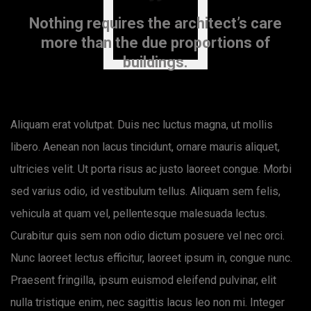
Nothing requires the architect’s care
more than the due proportions of
buildings.
Aliquam erat volutpat. Duis nec luctus magna, ut mollis
libero. Aenean non lacus tincidunt, ornare mauris aliquet,
ultricies velit. Ut porta risus ac justo laoreet congue. Morbi
sed varius odio, id vestibulum tellus. Aliquam sem felis,
vehicula at quam vel, pellentesque malesuada lectus.
Curabitur quis sem non odio dictum posuere vel nec orci.
Nunc laoreet lectus efficitur, laoreet ipsum in, congue nunc.
Praesent fringilla, ipsum euismod eleifend pulvinar, elit
nulla tristique enim, nec sagittis lacus leo non mi. Integer